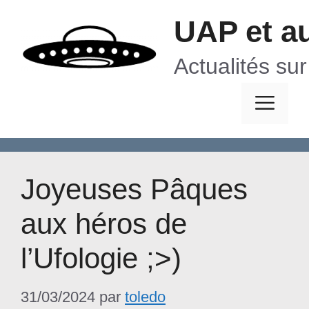
Aller
UAP et a
au
contenu
Actualités su
Me
Joyeuses Pâques
aux héros de
l’Ufologie ;>)
31/03/2024
par
toledo