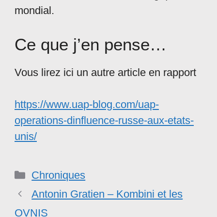
mondial.
Ce que j’en pense…
Vous lirez ici un autre article en rapport
https://www.uap-blog.com/uap-
operations-dinfluence-russe-aux-etats-
unis/
Catégories
Chroniques
Antonin Gratien – Kombini et les
OVNIS