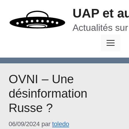
Aller
UAP et a
au
contenu
Actualités su
Me
OVNI – Une
désinformation
Russe ?
06/09/2024
par
toledo