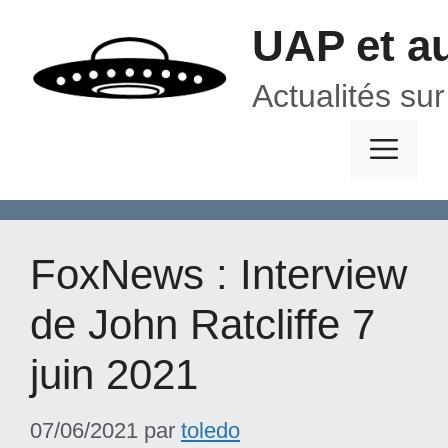
Aller
UAP et a
au
contenu
Actualités su
Me
FoxNews : Interview
de John Ratcliffe 7
juin 2021
07/06/2021
par
toledo