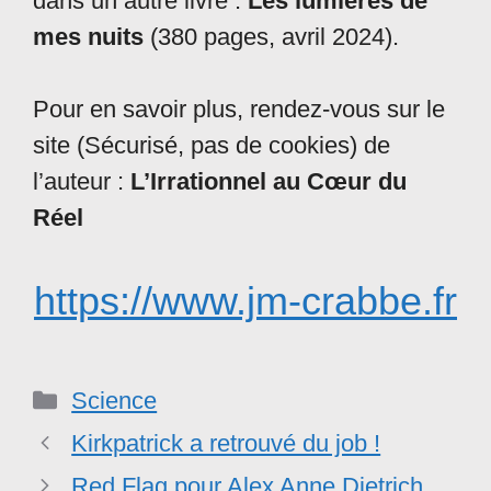
dans un autre livre :
Les lumières de
mes nuits
(380 pages, avril 2024).
Pour en savoir plus, rendez-vous sur le
site (Sécurisé, pas de cookies) de
l’auteur :
L’Irrationnel au Cœur du
Réel
https://www.jm-crabbe.fr
Catégories
Science
Kirkpatrick a retrouvé du job !
Red Flag pour Alex Anne Dietrich