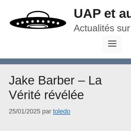
Aller
UAP et a
au
contenu
Actualités su
Me
Jake Barber – La
Vérité révélée
25/01/2025
par
toledo