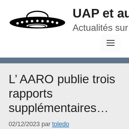
Aller
UAP et a
au
contenu
Actualités su
Me
L’ AARO publie trois
rapports
supplémentaires…
02/12/2023
par
toledo