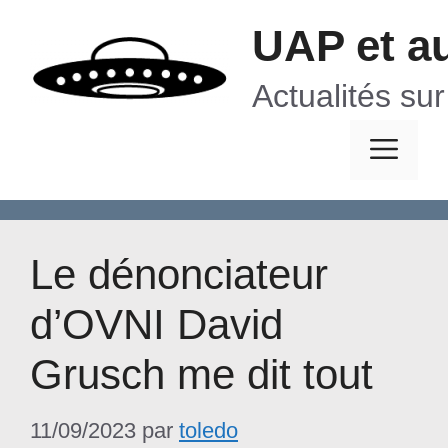
Aller
UAP et a
au
contenu
Actualités su
Me
Le dénonciateur
d’OVNI David
Grusch me dit tout
11/09/2023
par
toledo