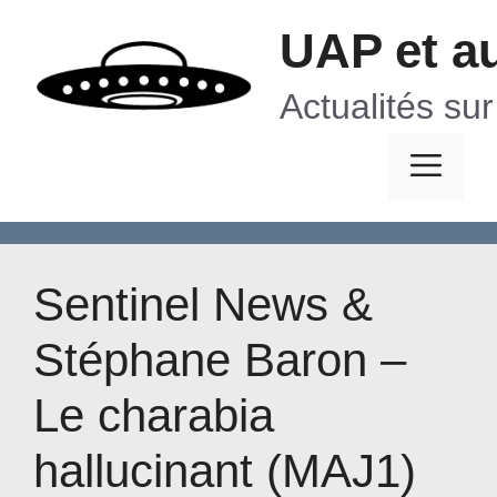
Aller
UAP et a
au
contenu
Actualités su
Me
Sentinel News &
Stéphane Baron –
Le charabia
hallucinant (MAJ1)