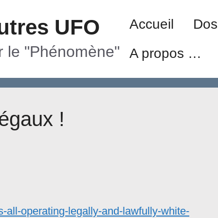
utres UFO
Accueil
Dos
ur le "Phénomène"
A propos …
légaux !
all-operating-legally-and-lawfully-white-