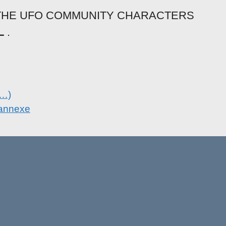
T THE UFO COMMUNITY CHARACTERS
L
.
s…)
 annexe