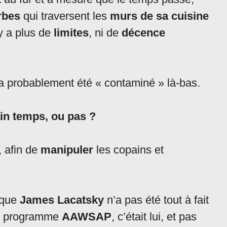
rbes
qui traversent les
murs de sa cuisine
y a plus de
limites
, ni de
décence
 a probablement été « contaminé » là-bas.
ain temps, ou pas ?
, afin de
manipuler
les copains et
s que
J
ames Lacatsky
n’a pas été tout à fait
AI programme
AAWSAP
, c’était lui, et pas