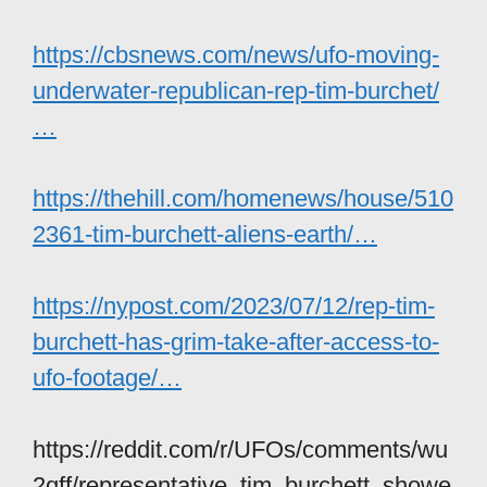
https://cbsnews.com/news/ufo-moving-
underwater-republican-rep-tim-burchet/
…
https://thehill.com/homenews/house/510
2361-tim-burchett-aliens-earth/…
https://nypost.com/2023/07/12/rep-tim-
burchett-has-grim-take-after-access-to-
ufo-footage/…
https://reddit.com/r/UFOs/comments/wu
2qff/representative_tim_burchett_showe