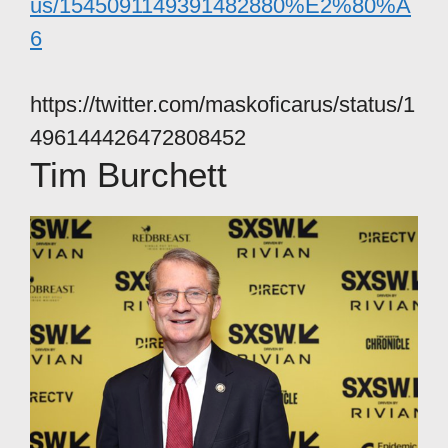
us/1545091149391482880%E2%80%A
6
https://twitter.com/maskoficarus/status/1
496144426472808452
Tim Burchett