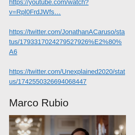
https://youtube.com/watch?
v=Rpl0FrdJWfs…
https://twitter.com/JonathanACaruso/sta
tus/1793317024279527926%E2%80%
A6
https://twitter.com/Unexplained2020/stat
us/1742550326694068447
Marco Rubio