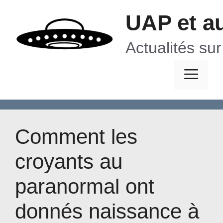
Aller
UAP et a
au
contenu
Actualités su
Me
Comment les
croyants au
paranormal ont
donnés naissance à