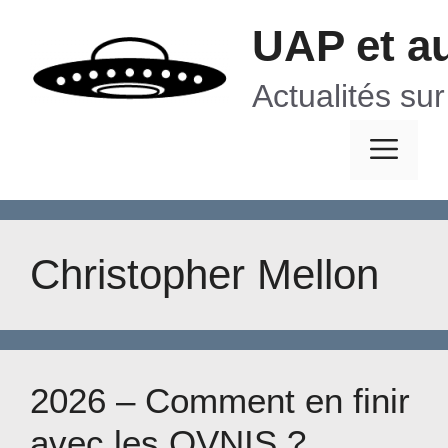
Aller
UAP et a
au
contenu
Actualités su
Me
Christopher Mellon
2026 – Comment en finir
avec les OVNIS ?