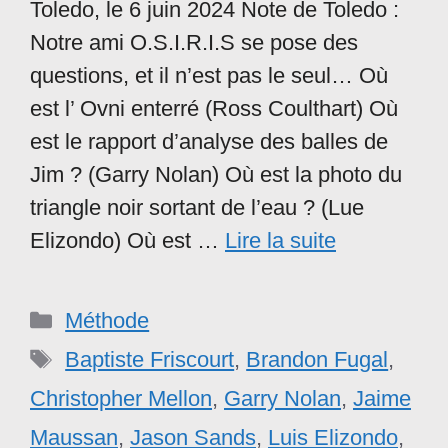
Toledo, le 6 juin 2024 Note de Toledo :
Notre ami O.S.I.R.I.S se pose des
questions, et il n’est pas le seul… Où
est l’ Ovni enterré (Ross Coulthart) Où
est le rapport d’analyse des balles de
Jim ? (Garry Nolan) Où est la photo du
triangle noir sortant de l’eau ? (Lue
Elizondo) Où est …
Lire la suite
Catégories
Méthode
Étiquettes
Baptiste Friscourt
,
Brandon Fugal
,
Christopher Mellon
,
Garry Nolan
,
Jaime
Maussan
,
Jason Sands
,
Luis Elizondo
,