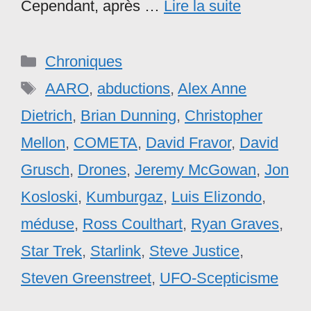
Cependant, après …
Lire la suite
Catégories
Chroniques
Étiquettes
AARO
,
abductions
,
Alex Anne
Dietrich
,
Brian Dunning
,
Christopher
Mellon
,
COMETA
,
David Fravor
,
David
Grusch
,
Drones
,
Jeremy McGowan
,
Jon
Kosloski
,
Kumburgaz
,
Luis Elizondo
,
méduse
,
Ross Coulthart
,
Ryan Graves
,
Star Trek
,
Starlink
,
Steve Justice
,
Steven Greenstreet
,
UFO-Scepticisme