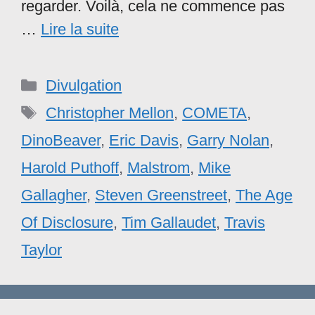
regarder. Voilà, cela ne commence pas
…
Lire la suite
Catégories
Divulgation
Étiquettes
Christopher Mellon
,
COMETA
,
DinoBeaver
,
Eric Davis
,
Garry Nolan
,
Harold Puthoff
,
Malstrom
,
Mike
Gallagher
,
Steven Greenstreet
,
The Age
Of Disclosure
,
Tim Gallaudet
,
Travis
Taylor