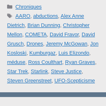
Catégories
Chroniques
Étiquettes
AARO
,
abductions
,
Alex Anne
Dietrich
,
Brian Dunning
,
Christopher
Mellon
,
COMETA
,
David Fravor
,
David
Grusch
,
Drones
,
Jeremy McGowan
,
Jon
Kosloski
,
Kumburgaz
,
Luis Elizondo
,
méduse
,
Ross Coulthart
,
Ryan Graves
,
Star Trek
,
Starlink
,
Steve Justice
,
Steven Greenstreet
,
UFO-Scepticisme