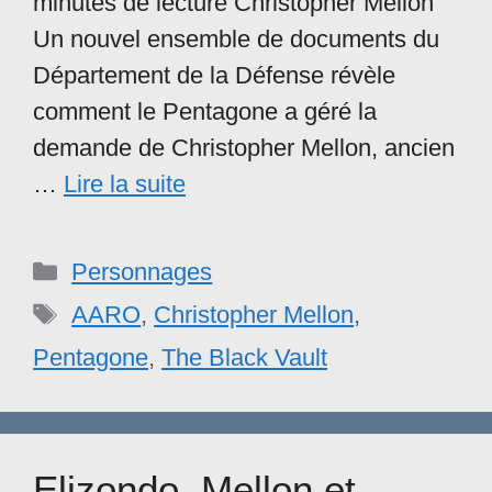
minutes de lecture Christopher Mellon
Un nouvel ensemble de documents du
Département de la Défense révèle
comment le Pentagone a géré la
demande de Christopher Mellon, ancien
…
Lire la suite
Catégories
Personnages
Étiquettes
AARO
,
Christopher Mellon
,
Pentagone
,
The Black Vault
Elizondo, Mellon et