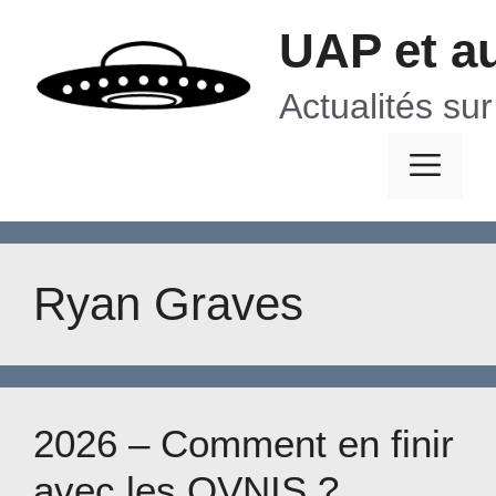
Aller
UAP et a
au
contenu
Actualités su
Me
Ryan Graves
2026 – Comment en finir
avec les OVNIS ?