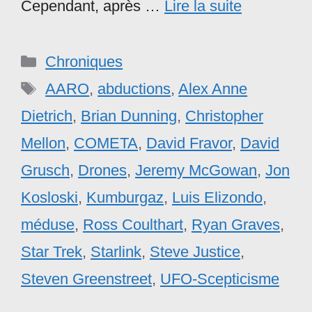
Cependant, après …
Lire la suite
Catégories
Chroniques
Étiquettes
AARO
,
abductions
,
Alex Anne
Dietrich
,
Brian Dunning
,
Christopher
Mellon
,
COMETA
,
David Fravor
,
David
Grusch
,
Drones
,
Jeremy McGowan
,
Jon
Kosloski
,
Kumburgaz
,
Luis Elizondo
,
méduse
,
Ross Coulthart
,
Ryan Graves
,
Star Trek
,
Starlink
,
Steve Justice
,
Steven Greenstreet
,
UFO-Scepticisme