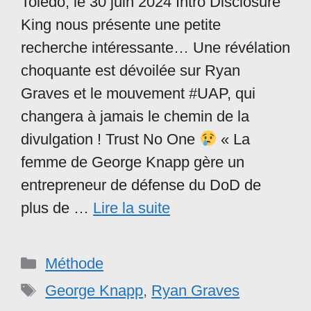
Toledo, le 30 juin 2024 Intro Disclosure
King nous présente une petite
recherche intéressante… Une révélation
choquante est dévoilée sur Ryan
Graves et le mouvement #UAP, qui
changera à jamais le chemin de la
divulgation ! Trust No One
« La
femme de George Knapp gère un
entrepreneur de défense du DoD de
plus de …
Lire la suite
Catégories
Méthode
Étiquettes
George Knapp
,
Ryan Graves