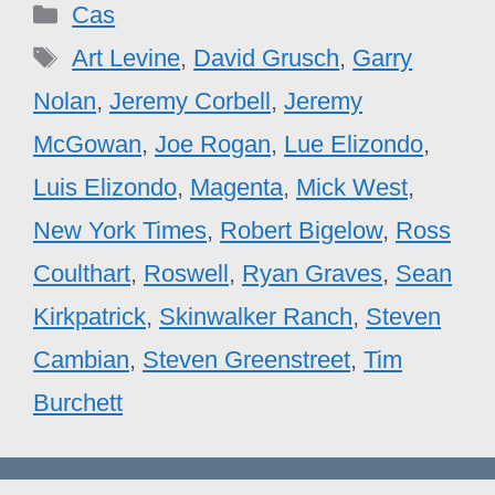
Catégories
Cas
Étiquettes
Art Levine
,
David Grusch
,
Garry
Nolan
,
Jeremy Corbell
,
Jeremy
McGowan
,
Joe Rogan
,
Lue Elizondo
,
Luis Elizondo
,
Magenta
,
Mick West
,
New York Times
,
Robert Bigelow
,
Ross
Coulthart
,
Roswell
,
Ryan Graves
,
Sean
Kirkpatrick
,
Skinwalker Ranch
,
Steven
Cambian
,
Steven Greenstreet
,
Tim
Burchett