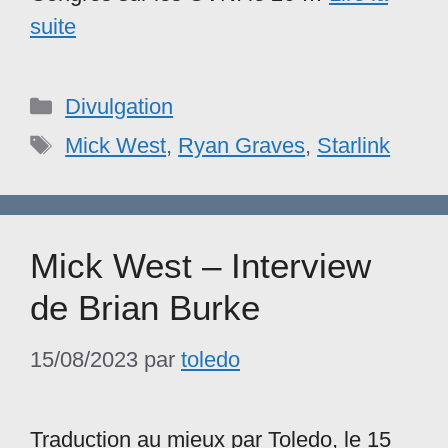
suite
Catégories
Divulgation
Étiquettes
Mick West
,
Ryan Graves
,
Starlink
Mick West – Interview
de Brian Burke
15/08/2023
par
toledo
Traduction au mieux par Toledo, le 15