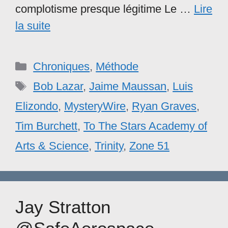
complotisme presque légitime Le …
Lire
la suite
Catégories
Chroniques
,
Méthode
Étiquettes
Bob Lazar
,
Jaime Maussan
,
Luis
Elizondo
,
MysteryWire
,
Ryan Graves
,
Tim Burchett
,
To The Stars Academy of
Arts & Science
,
Trinity
,
Zone 51
Jay Stratton