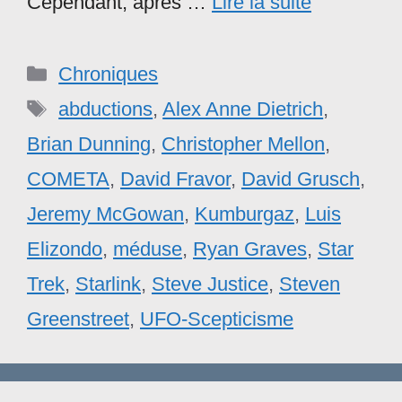
Cependant, après …
Lire la suite
Catégories
Chroniques
Étiquettes
abductions
,
Alex Anne Dietrich
,
Brian Dunning
,
Christopher Mellon
,
COMETA
,
David Fravor
,
David Grusch
,
Jeremy McGowan
,
Kumburgaz
,
Luis
Elizondo
,
méduse
,
Ryan Graves
,
Star
Trek
,
Starlink
,
Steve Justice
,
Steven
Greenstreet
,
UFO-Scepticisme