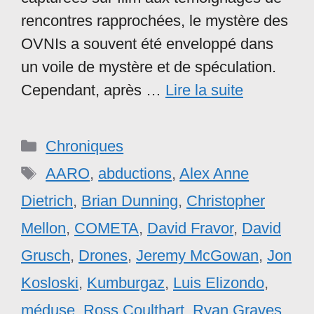
rencontres rapprochées, le mystère des
OVNIs a souvent été enveloppé dans
un voile de mystère et de spéculation.
Cependant, après …
Lire la suite
Catégories
Chroniques
Étiquettes
AARO
,
abductions
,
Alex Anne
Dietrich
,
Brian Dunning
,
Christopher
Mellon
,
COMETA
,
David Fravor
,
David
Grusch
,
Drones
,
Jeremy McGowan
,
Jon
Kosloski
,
Kumburgaz
,
Luis Elizondo
,
méduse
,
Ross Coulthart
,
Ryan Graves
,