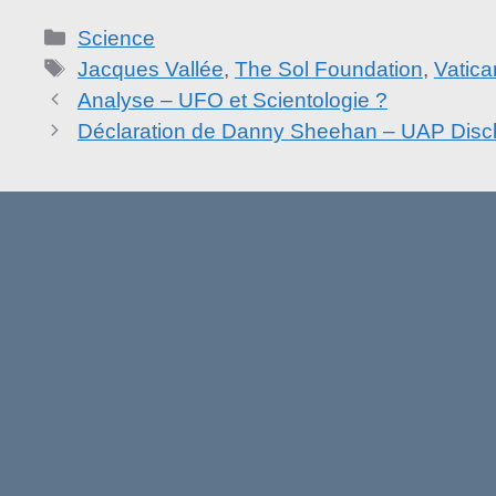
Catégories
Science
Étiquettes
Jacques Vallée
,
The Sol Foundation
,
Vatica
Analyse – UFO et Scientologie ?
Déclaration de Danny Sheehan – UAP Discl