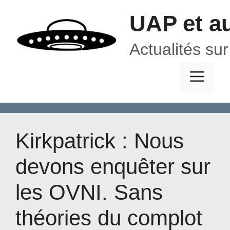
Aller
UAP et a
au
contenu
Actualités su
Me
Kirkpatrick : Nous
devons enquêter sur
les OVNI. Sans
théories du complot