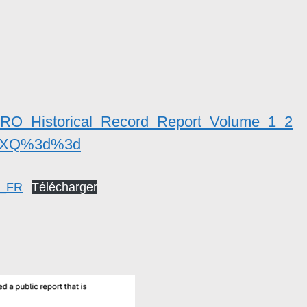
AARO_Historical_Record_Report_Volume_1_2
5XQ%3d%3d
4_FR
Télécharger