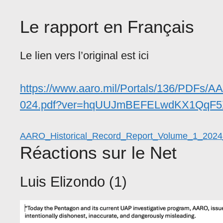
Le rapport en Français
Le lien vers l’original est ici
https://www.aaro.mil/Portals/136/PDFs/
024.pdf?ver=hqUUJmBEFELwdKX1QqF
AARO_Historical_Record_Report_Volume_1_202
Réactions sur le Net
Luis Elizondo (1)