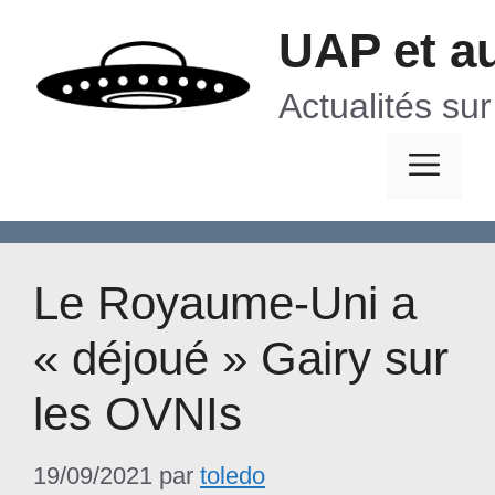
Aller
UAP et a
au
contenu
Actualités su
Me
Le Royaume-Uni a
« déjoué » Gairy sur
les OVNIs
19/09/2021
par
toledo