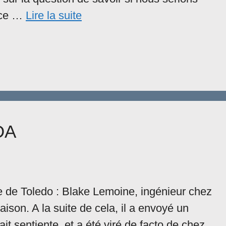
ence …
Lire la suite
DA
te de Toledo : Blake Lemoine, ingénieur chez
son. A la suite de cela, il a envoyé un
it sentiente, et a été viré de facto de chez