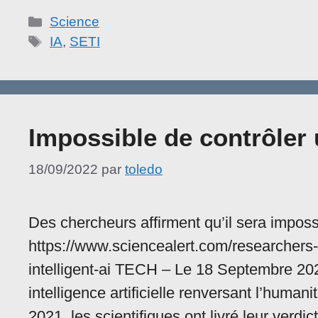
Catégories
Science
Étiquettes
IA
,
SETI
Impossible de contrôler 
18/09/2022
par
toledo
Des chercheurs affirment qu’il sera impossi
https://www.sciencealert.com/researchers-s
intelligent-ai TECH – Le 18 Septembre 2
intelligence artificielle renversant l’huma
2021, les scientifiques ont livré leur verdi