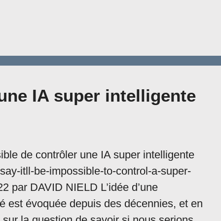
une IA super intelligente
ble de contrôler une IA super intelligente
ay-itll-be-impossible-to-control-a-super-
022 par DAVID NIELD L’idée d’une
nité est évoquée depuis des décennies, et en
ct sur la question de savoir si nous serions