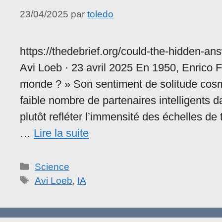
23/04/2025
par
toledo
https://thedebrief.org/could-the-hidden-an
Avi Loeb · 23 avril 2025 En 1950, Enrico F
monde ? » Son sentiment de solitude cos
faible nombre de partenaires intelligents 
plutôt refléter l’immensité des échelles d
…
Lire la suite
Catégories
Science
Étiquettes
Avi Loeb
,
IA