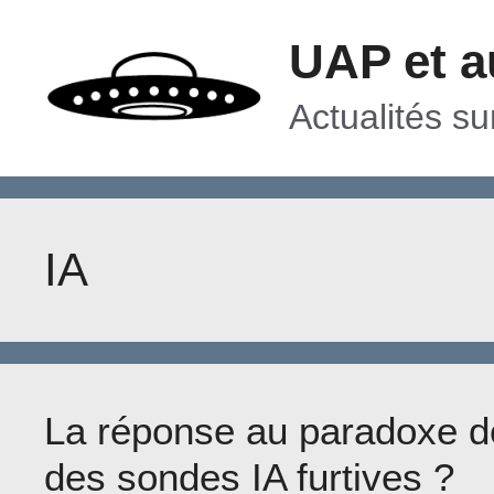
Aller
UAP et a
au
contenu
Actualités s
IA
La réponse au paradoxe de
des sondes IA furtives ?