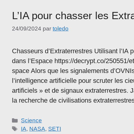
L’IA pour chasser les Ext
24/09/2024
par
toledo
Chasseurs d’Extraterrestres Utilisant l’I
dans l’Espace https://decrypt.co/250551/e
space Alors que les signalements d’OVNIs a
l’intelligence artificielle pour scruter les
artificiels » et de signaux extraterrestre
la recherche de civilisations extraterrestre
Catégories
Science
Étiquettes
IA
,
NASA
,
SETI