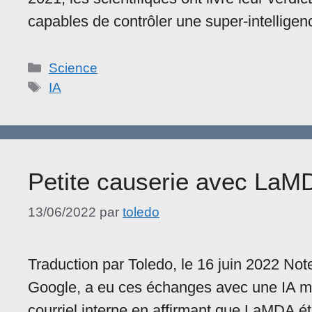
capables de contrôler une super-intellig
Catégories
Science
Étiquettes
IA
Petite causerie avec LaM
13/06/2022
par
toledo
Traduction par Toledo, le 16 juin 2022 No
Google, a eu ces échanges avec une IA mai
courriel interne en affirmant que LaMDA éta