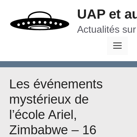
Aller
UAP et a
au
contenu
Actualités su
Me
Les événements
mystérieux de
l’école Ariel,
Zimbabwe – 16