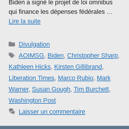
Biden a signé le projet de loi omnibus
qui finance les dépenses fédérales …
Lire la suite
Catégories
Divulgation
Étiquettes
AOIMSG
,
Biden
,
Christopher Sharp
,
Kathleen Hicks
,
Kirsten Gillibrand
,
Liberation Times
,
Marco Rubio
,
Mark
Warner
,
Susan Gough
,
Tim Burchett
,
Washington Post
Laisser un commentaire