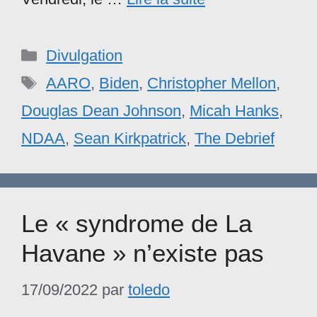
Catégories
Divulgation
Étiquettes
AARO
,
Biden
,
Christopher Mellon
,
Douglas Dean Johnson
,
Micah Hanks
,
NDAA
,
Sean Kirkpatrick
,
The Debrief
Le « syndrome de La
Havane » n’existe pas
17/09/2022
par
toledo