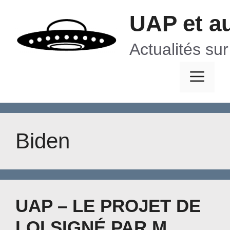
Aller
UAP et a
au
contenu
Actualités su
Me
Biden
UAP – LE PROJET DE
LOI SIGNÉ PAR M.