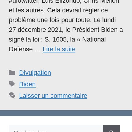
#ufotwitter, Luis Elizondo, Chris Mellon
et les autres. Cela devrait régler ce
problème une fois pour toute. Le lundi
27 décembre 2021, le Président Biden a
signé la loi : S. 1605, la « National
Defense …
Lire la suite
Catégories
Divulgation
Étiquettes
Biden
Laisser un commentaire
Rechercher :