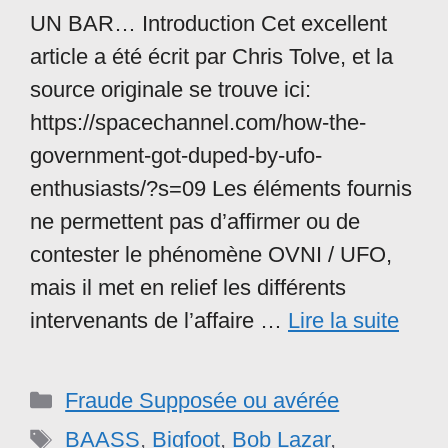
UN BAR… Introduction Cet excellent
article a été écrit par Chris Tolve, et la
source originale se trouve ici:
https://spacechannel.com/how-the-
government-got-duped-by-ufo-
enthusiasts/?s=09 Les éléments fournis
ne permettent pas d’affirmer ou de
contester le phénomène OVNI / UFO,
mais il met en relief les différents
intervenants de l’affaire …
Lire la suite
Catégories
Fraude Supposée ou avérée
Étiquettes
BAASS
,
Bigfoot
,
Bob Lazar
,