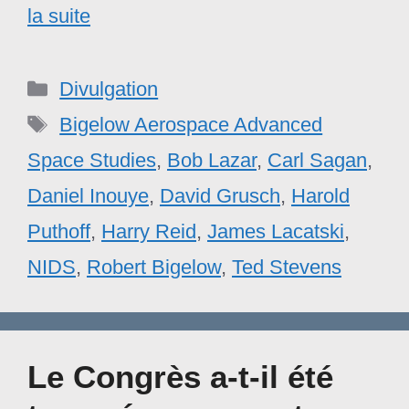
la suite
Catégories
Divulgation
Étiquettes
Bigelow Aerospace Advanced
Space Studies
,
Bob Lazar
,
Carl Sagan
,
Daniel Inouye
,
David Grusch
,
Harold
Puthoff
,
Harry Reid
,
James Lacatski
,
NIDS
,
Robert Bigelow
,
Ted Stevens
Le Congrès a-t-il été