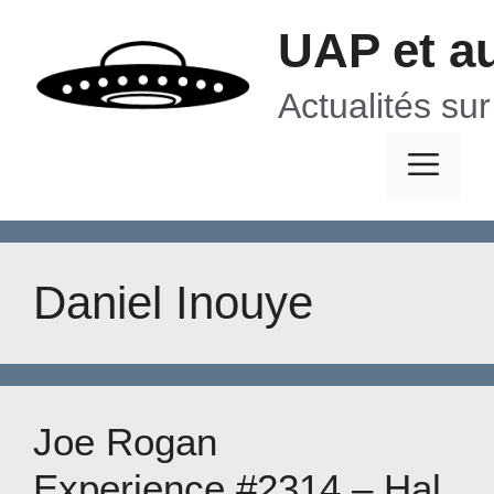
Aller
UAP et a
au
contenu
Actualités su
Me
Daniel Inouye
Joe Rogan
Experience #2314 – Hal