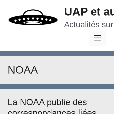
Aller
UAP et a
au
contenu
Actualités su
Me
NOAA
La NOAA publie des
correspondances liées