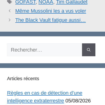
Étiquettes
GOFAST
,
NOAA
,
Tim Gallaudet
Même Mussolini les a vus voler
The Black Vault fatigue aussi…
Rechercher :
Articles récents
Règles en cas de détection d’une
intelligence extraterrestre
05/08/2026