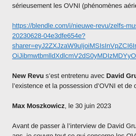
sérieusement les OVNI (phénomènes aérien
https://blendle.com/i/nieuwe-revu/zelfs-mu
20230628-04e3dfe654e?
sharer=eyJ2ZXJzaW9uIjoiMSIsInVpZCI
OiJibmwtbmlldXdlcmV2dS0yMDIzMDYy
New Revu
s’est entretenu avec
David Gr
l’existence et la possession d’OVNI et de c
Max Moszkowicz
, le 30 juin 2023
Avant de passer à l’interview de David Gru
ans, je couvre tout ce qui concerne les O