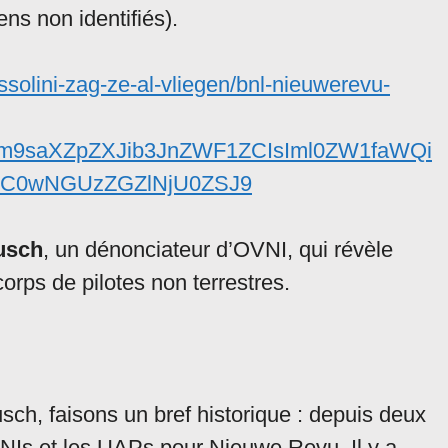
s non identifiés).
ssolini-zag-ze-al-vliegen/bnl-nieuwerevu-
6Im9saXZpZXJib3JnZWF1ZCIsIml0ZW1faWQi
OC0wNGUzZGZlNjU0ZSJ9
usch
, un dénonciateur d’OVNI, qui révèle
orps de pilotes non terrestres.
sch, faisons un bref historique : depuis deux
VNIs et les UAPs pour Nieuwe Revu. Il y a