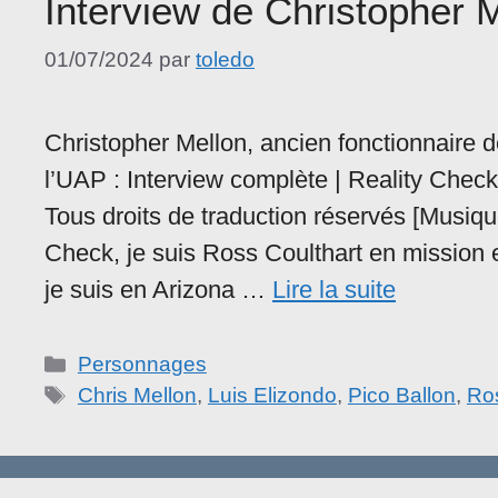
Interview de Christopher 
01/07/2024
par
toledo
Christopher Mellon, ancien fonctionnaire d
l’UAP : Interview complète | Reality Check 
Tous droits de traduction réservés [Musiq
Check, je suis Ross Coulthart en mission
je suis en Arizona …
Lire la suite
Catégories
Personnages
Étiquettes
Chris Mellon
,
Luis Elizondo
,
Pico Ballon
,
Ros