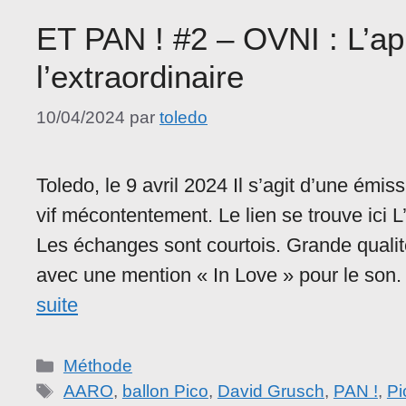
ET PAN ! #2 – OVNI : L’ap
l’extraordinaire
10/04/2024
par
toledo
Toledo, le 9 avril 2024 Il s’agit d’une émi
vif mécontentement. Le lien se trouve ici 
Les échanges sont courtois. Grande qualité
avec une mention « In Love » pour le son.
suite
Catégories
Méthode
Étiquettes
AARO
,
ballon Pico
,
David Grusch
,
PAN !
,
Pi