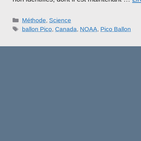
Catégories
Méthode
,
Science
Étiquettes
ballon Pico
,
Canada
,
NOAA
,
Pico Ballon