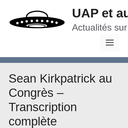
Aller
UAP et a
au
contenu
Actualités su
Me
Sean Kirkpatrick au
Congrès –
Transcription
complète