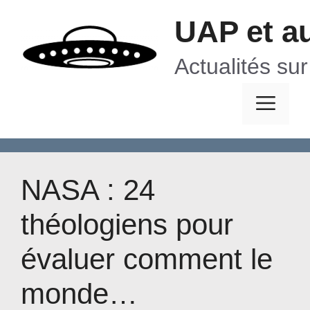
Aller
UAP et a
au
contenu
Actualités su
Me
NASA : 24
théologiens pour
évaluer comment le
monde…